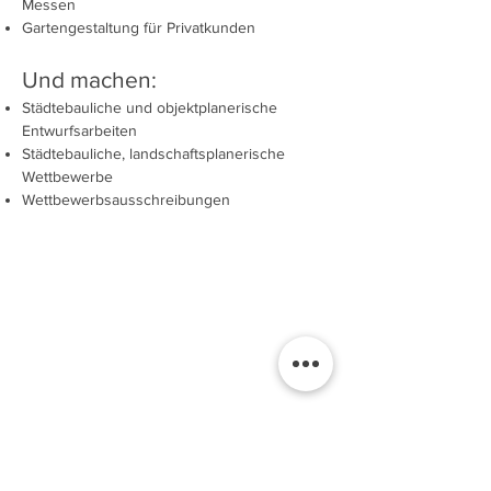
Messen
Gartengestaltung für Privatkunden
Und machen:
Städtebauliche und objektplanerische
Entwurfsarbeiten
Städtebauliche, landschaftsplanerische
Wettbewerbe
Wettbewerbsausschreibungen
Dipl. Ing. Stephan Kulle-Skorobogaty
Inhaber und Geschäftsführer
Landschaftsarchitektur & Umweltplanung
Landschaftsarchitekt AKNW
Mitglied der Architektenkammer NRW
Mitglieds Nr. 42126