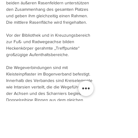
beiden äußeren Rasenfeldern unterstützen
den Zusammenhang des gesamten Platzes
und geben ihm gleichzeitig einen Rahmen.
Die mittlere Rasenfläche wird freigehalten.
Vor der Bibliothek und in Kreuzungsbereich
zur Fuß- und Radwegeachse bilden
Heckenkörper gerahmte „Treffpunkte“
großzügige Aufenthaltsbereiche.
Die Wegeverbindungen sind mit
Kleisteinpflaster im Bogenverband befestigt.
Innerhalb des Verbandes sind Kreiselemente
wie Intarsien verteilt, die die Wegeführung
der Achsen und des Scharniers begleiten.
Doppelreihige Rinnen aus dem gleichen
Oberflächenmaterial schaffen eine fast
unmerkliche aber optische Trennung des
Wege und Platzbereichs.
Die Wege werden ebenso wie die zentralen