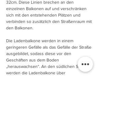
32cm. Diese Linien brechen an den
einzelnen Balkonen auf und verschränken
sich mit den entstehenden Plätzen und
verbinden so zusätzlich den Straßenraum mit
den Balkonen.
Die Ladenbalkone werden in einem
geringeren Gefälle als das Gefälle der Straße
ausgebildet, sodass diese vor den
Geschäften aus dem Boden
„herauswachsen“. An den südlichen Seiten
werden die Ladenbalkone über
Treppenanlagen abgefangen, die an der
Straßenseite im Boden versaufen. Das
Material der Ladenbalkone ist Basaltpflaster
in den Maßen der fußläufigen Bereiche,
sodass in den gesamten fußläufigen
Bereichen eine Material und
Fugenhomogenität entsteht. Die neu
geschaffenen Parkzonen werden mit grau-
beigen Betonpflaster mit den Maßen 64/32,